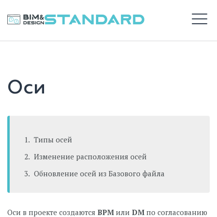
Перейти
к
BIM STANDARD
содержимому
М
ВХОД
Оси
САЙТ DS
Типы осей
Изменение расположения осей
Обновление осей из Базового файла
Оси в проекте создаются
BPM
или
DM
по согласованию