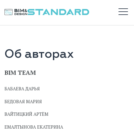
Перейти
к
BIM STANDARD
содержимому
М
ВХОД
Об авторах
САЙТ DS
BIM TEAM
БАБАЕВА ДАРЬЯ
БЕДОВАЯ МАРИЯ
ВАЙТИЦКИЙ АРТЁМ
ЕМАЛТЫНОВА ЕКАТЕРИНА